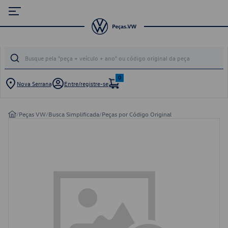
0
Nova Serrana
Entre/registre-se
/
Peças VW
/
Busca Simplificada
/
Peças por Código Original