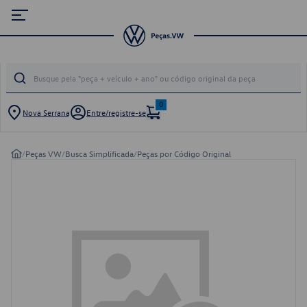
0
Nova Serrana
Entre/registre-se
/
Peças VW
/
Busca Simplificada
/
Peças por Código Original