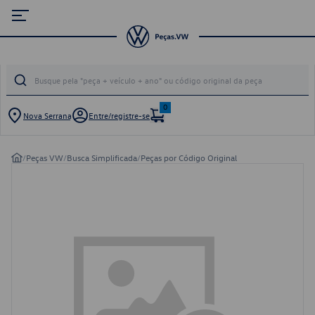
0
Nova Serrana
Entre/registre-se
/
Peças VW
/
Busca Simplificada
/
Peças por Código Original