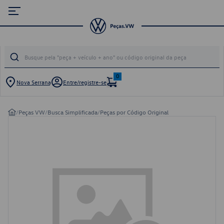
0
Nova Serrana
Entre/registre-se
/
Peças VW
/
Busca Simplificada
/
Peças por Código Original