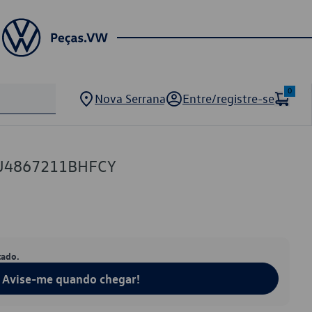
0
Nova Serrana
Entre/registre-se
5U4867211BHFCY
tado.
Avise-me quando chegar!