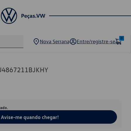
0
Nova Serrana
Entre/registre-se
5U4867211BJKHY
tado.
Avise-me quando chegar!