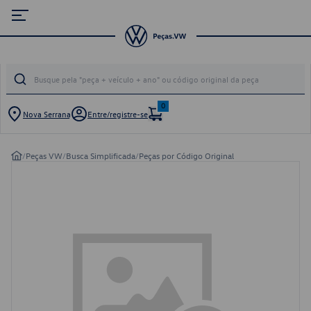
0
Nova Serrana
Entre/registre-se
/
Peças VW
/
Busca Simplificada
/
Peças por Código Original