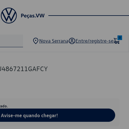
0
Nova Serrana
Entre/registre-se
5U4867211GAFCY
tado.
Avise-me quando chegar!