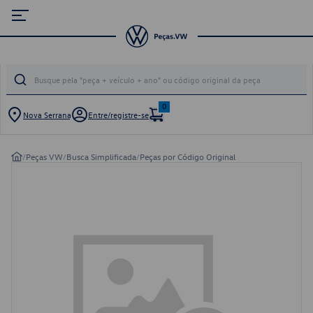
0
Nova Serrana
Entre/registre-se
/
Peças VW
/
Busca Simplificada
/
Peças por Código Original