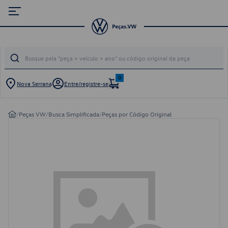
0
Nova Serrana
Entre/registre-se
/
Peças VW
/
Busca Simplificada
/
Peças por Código Original