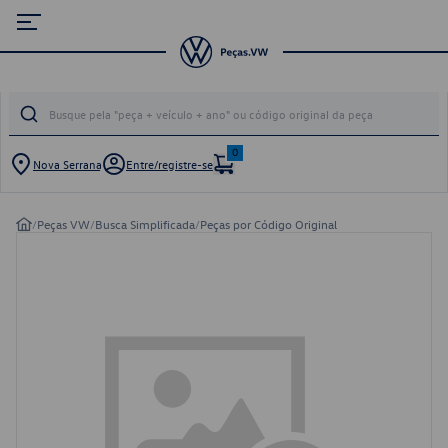
0
Nova Serrana
Entre/registre-se
/
Peças VW
/
Busca Simplificada
/
Peças por Código Original