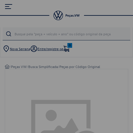
0
Nova Serrana
Entre/registre-se
/
Peças VW
/
Busca Simplificada
/
Peças por Código Original