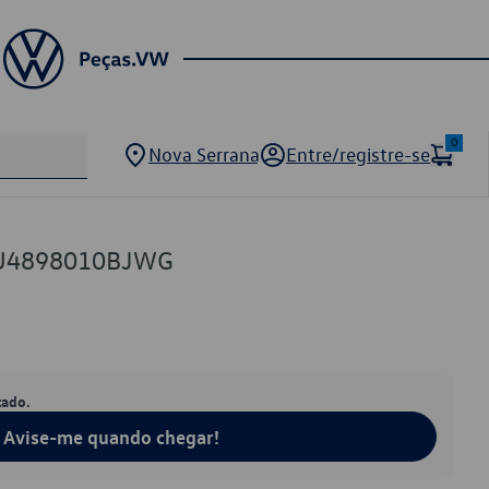
0
Nova Serrana
Entre/registre-se
5U4898010BJWG
tado.
Avise-me quando chegar!