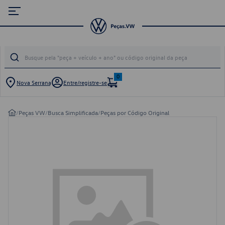
0
Nova Serrana
Entre/registre-se
/
Peças VW
/
Busca Simplificada
/
Peças por Código Original