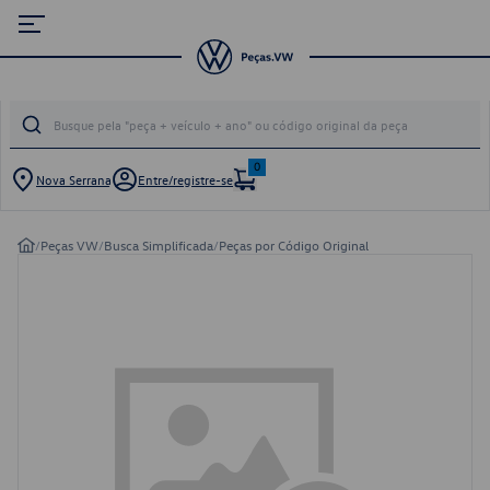
0
Nova Serrana
Entre/registre-se
/
Peças VW
/
Busca Simplificada
/
Peças por Código Original