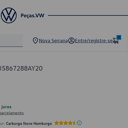
0
Nova Serrana
Entre/registre-se
U5867288AY20
juros
 parcelamento
por:
Carburgo Novo Hamburgo