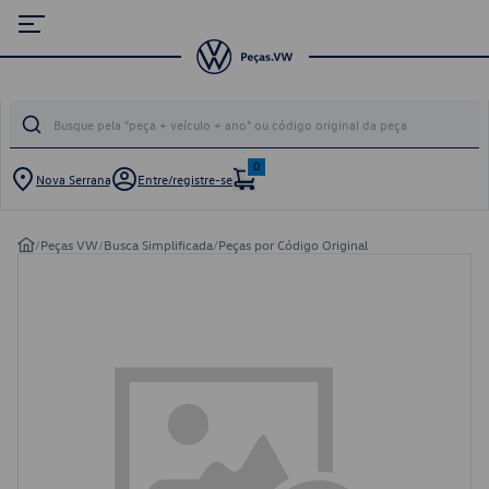
0
Nova Serrana
Entre/registre-se
/
Peças VW
/
Busca Simplificada
/
Peças por Código Original