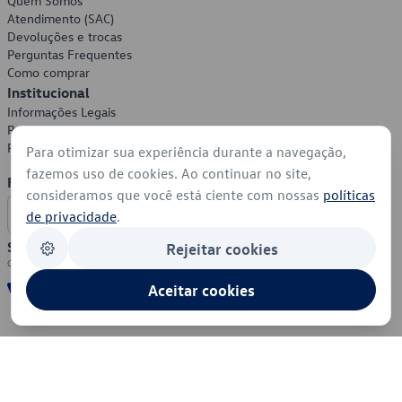
Quem Somos
Atendimento (SAC)
Devoluções e trocas
Perguntas Frequentes
Como comprar
Institucional
Informações Legais
Política de Privacidade
Política de Cookies
Para otimizar sua experiência durante a navegação,
fazemos uso de cookies. Ao continuar no site,
Formas de Pagamento
consideramos que você está ciente com nossas
políticas
de privacidade
.
Segurança
Rejeitar cookies
Aceitar cookies
© 2026 - Volkswagen do Brasil - Todos os direitos reservados