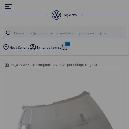
0
Nova Serrana
Entre/registre-se
/
Peças VW
/
Busca Simplificada
/
Peças por Código Original