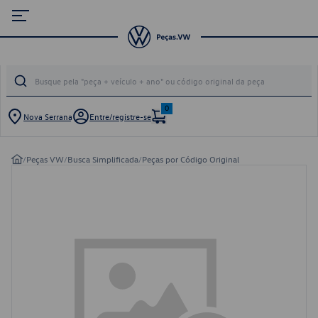
0
Nova Serrana
Entre/registre-se
/
Peças VW
/
Busca Simplificada
/
Peças por Código Original