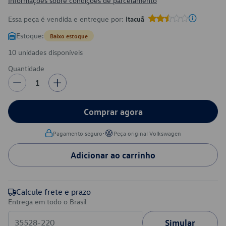
Informações sobre condições de parcelamento
Essa peça é vendida e entregue por:
Itacuã
Estoque:
Baixo estoque
10 unidades disponíveis
Quantidade
1
Comprar agora
•
Pagamento seguro
Peça original Volkswagen
Adicionar ao carrinho
Calcule frete e prazo
Entrega em todo o Brasil
Simular