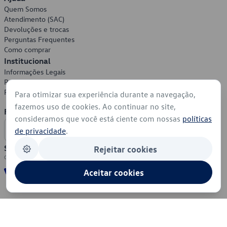
Quem Somos
Atendimento (SAC)
Devoluções e trocas
Perguntas Frequentes
Como comprar
Institucional
Informações Legais
Política de Privacidade
Política de Cookies
Para otimizar sua experiência durante a navegação,
fazemos uso de cookies. Ao continuar no site,
Formas de Pagamento
consideramos que você está ciente com nossas
políticas
de privacidade
.
Segurança
Rejeitar cookies
Aceitar cookies
© 2026 - Volkswagen do Brasil - Todos os direitos reservados