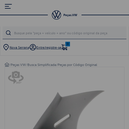
0
Nova Serrana
Entre/registre-se
/
Peças VW
/
Busca Simplificada
/
Peças por Código Original