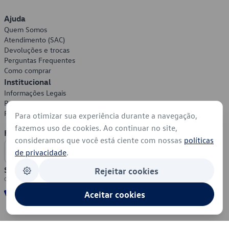
Ajuda
Quem Somos
Atendimento (SAC)
Devoluções e trocas
Perguntas Frequentes
Como comprar
Institucional
Informações Legais
Política de Privacidade
Política de Cookies
Para otimizar sua experiência durante a navegação,
fazemos uso de cookies. Ao continuar no site,
Formas de Pagamento
consideramos que você está ciente com nossas
políticas
de privacidade
.
Segurança
Rejeitar cookies
Aceitar cookies