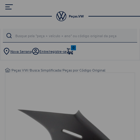
0
Nova Serrana
Entre/registre-se
/
Peças VW
/
Busca Simplificada
/
Peças por Código Original