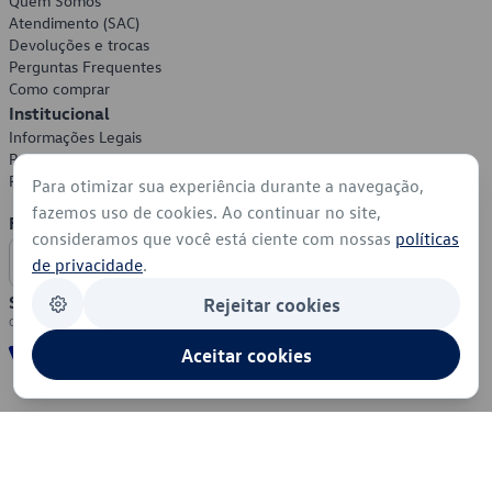
Quem Somos
Atendimento (SAC)
Devoluções e trocas
Perguntas Frequentes
Como comprar
Institucional
Informações Legais
Política de Privacidade
Política de Cookies
Para otimizar sua experiência durante a navegação,
fazemos uso de cookies. Ao continuar no site,
Formas de Pagamento
consideramos que você está ciente com nossas
políticas
de privacidade
.
Segurança
Rejeitar cookies
Aceitar cookies
© 2026 - Volkswagen do Brasil - Todos os direitos reservados