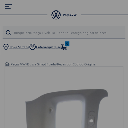
0
Nova Serrana
Entre/registre-se
/
Peças VW
/
Busca Simplificada
/
Peças por Código Original