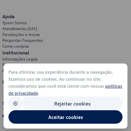
Ajuda
Quem Somos
Atendimento (SAC)
Devoluções e trocas
Perguntas Frequentes
Como comprar
Institucional
Informações Legais
Política de Privacidade
Política de Cookies
Para otimizar sua experiência durante a navegação,
fazemos uso de cookies. Ao continuar no site,
Formas de Pagamento
consideramos que você está ciente com nossas
políticas
de privacidade
.
Segurança
Rejeitar cookies
Aceitar cookies