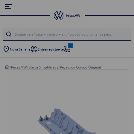
0
Nova Serrana
Entre/registre-se
/
Peças VW
/
Busca Simplificada
/
Peças por Código Original