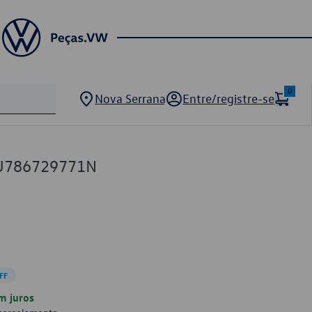
0
Nova Serrana
Entre/registre-se
5U786729771N
FF
m juros