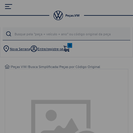
0
Nova Serrana
Entre/registre-se
/
Peças VW
/
Busca Simplificada
/
Peças por Código Original