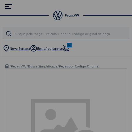
0
Nova Serrana
Entre/registre-se
/
Peças VW
/
Busca Simplificada
/
Peças por Código Original