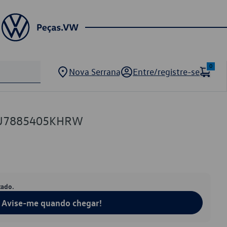
0
Nova Serrana
Entre/registre-se
5U7885405KHRW
tado.
Avise-me quando chegar!