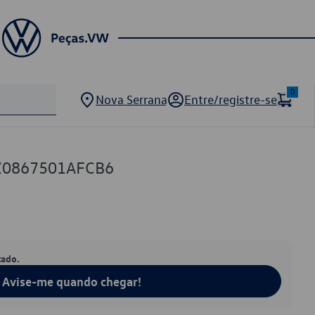
0
Nova Serrana
Entre/registre-se
Z0867501AFCB6
tado.
Avise-me quando chegar!