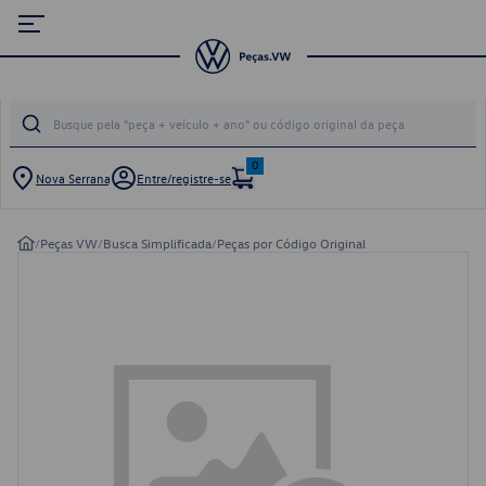
0
Nova Serrana
Entre/registre-se
/
Peças VW
/
Busca Simplificada
/
Peças por Código Original