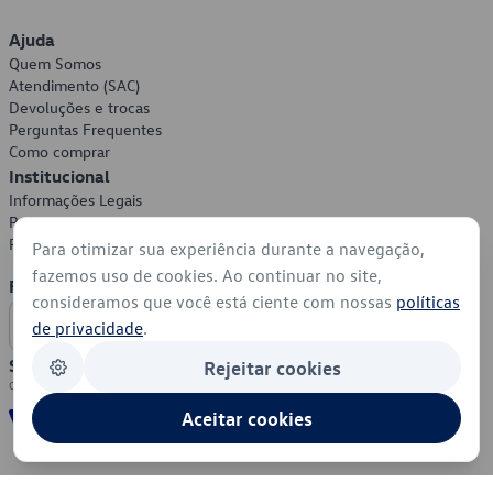
Ajuda
Quem Somos
Atendimento (SAC)
Devoluções e trocas
Perguntas Frequentes
Como comprar
Institucional
Informações Legais
Política de Privacidade
Política de Cookies
Para otimizar sua experiência durante a navegação,
fazemos uso de cookies. Ao continuar no site,
Formas de Pagamento
consideramos que você está ciente com nossas
políticas
de privacidade
.
Segurança
Rejeitar cookies
Aceitar cookies