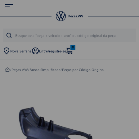
0
Nova Serrana
Entre/registre-se
/
Peças VW
/
Busca Simplificada
/
Peças por Código Original