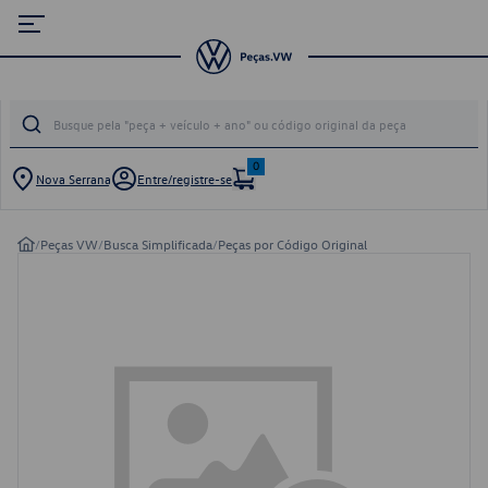
0
Nova Serrana
Entre/registre-se
/
Peças VW
/
Busca Simplificada
/
Peças por Código Original