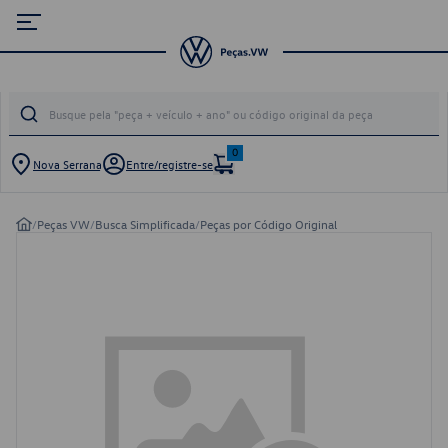
0
Nova Serrana
Entre/registre-se
/
Peças VW
/
Busca Simplificada
/
Peças por Código Original