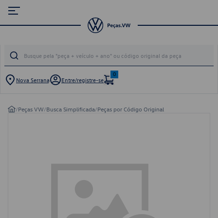
0
Nova Serrana
Entre/registre-se
/
Peças VW
/
Busca Simplificada
/
Peças por Código Original