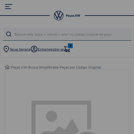
0
Nova Serrana
Entre/registre-se
/
Peças VW
/
Busca Simplificada
/
Peças por Código Original