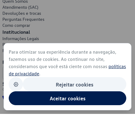
Quem Somos
Atendimento (SAC)
Devoluções e trocas
Perguntas Frequentes
Como comprar
Institucional
Informações Legais
Política de Privacidade
Política de Cookies
Para otimizar sua experiência durante a navegação,
fazemos uso de cookies. Ao continuar no site,
Formas de Pagamento
consideramos que você está ciente com nossas
políticas
de privacidade
.
Segurança
Rejeitar cookies
Aceitar cookies
© 2026 - Volkswagen do Brasil - Todos os direitos reservados