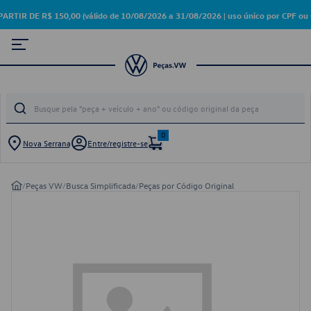
 DE R$ 150,00 (válido de 10/08/2026 a 31/08/2026 | uso único por CPF ou 
0
Nova Serrana
Entre/registre-se
/
Peças VW
/
Busca Simplificada
/
Peças por Código Original