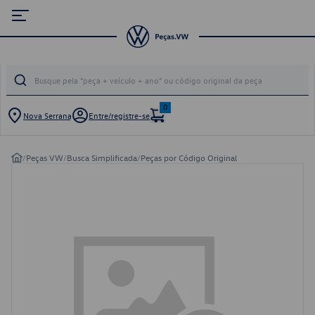
0
Nova Serrana
Entre/registre-se
/
Peças VW
/
Busca Simplificada
/
Peças por Código Original