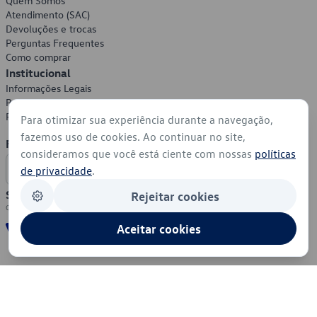
Quem Somos
Atendimento (SAC)
Devoluções e trocas
Perguntas Frequentes
Como comprar
Institucional
Informações Legais
Política de Privacidade
Política de Cookies
Para otimizar sua experiência durante a navegação,
fazemos uso de cookies. Ao continuar no site,
Formas de Pagamento
consideramos que você está ciente com nossas
políticas
de privacidade
.
Segurança
Rejeitar cookies
Aceitar cookies
© 2026 - Volkswagen do Brasil - Todos os direitos reservados