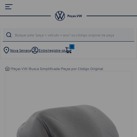
0
Nova Serrana
Entre/registre-se
/
Peças VW
/
Busca Simplificada
/
Peças por Código Original