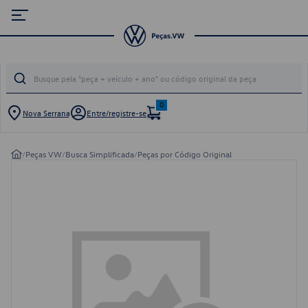
0
Nova Serrana
Entre/registre-se
/
Peças VW
/
Busca Simplificada
/
Peças por Código Original