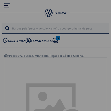
0
Nova Serrana
Entre/registre-se
/
Peças VW
/
Busca Simplificada
/
Peças por Código Original