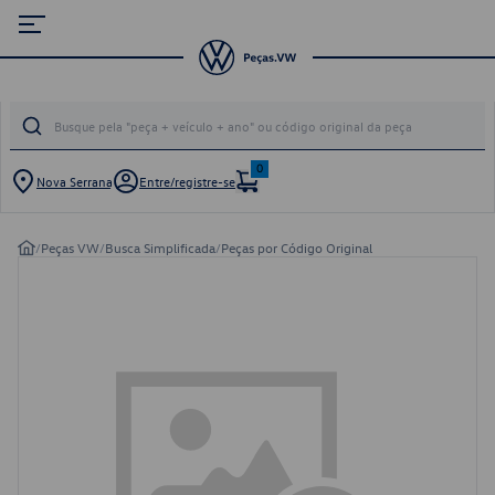
0
Nova Serrana
Entre/registre-se
/
Peças VW
/
Busca Simplificada
/
Peças por Código Original