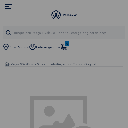
0
Nova Serrana
Entre/registre-se
/
Peças VW
/
Busca Simplificada
/
Peças por Código Original