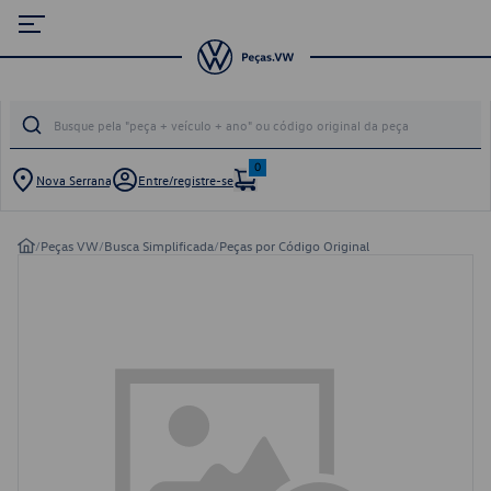
0
Nova Serrana
Entre/registre-se
/
Peças VW
/
Busca Simplificada
/
Peças por Código Original