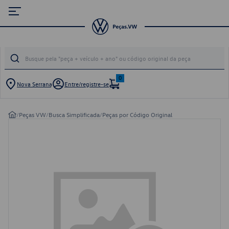
0
Nova Serrana
Entre/registre-se
/
Peças VW
/
Busca Simplificada
/
Peças por Código Original