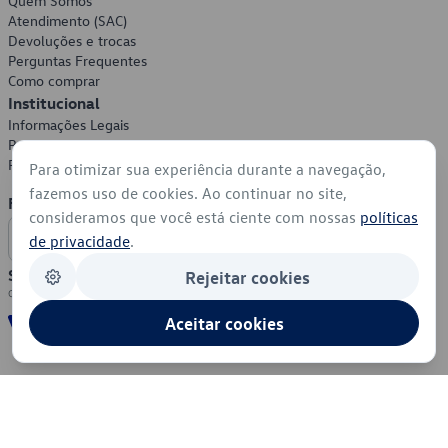
Quem Somos
Atendimento (SAC)
Devoluções e trocas
Perguntas Frequentes
Como comprar
Institucional
Informações Legais
Política de Privacidade
Política de Cookies
Para otimizar sua experiência durante a navegação,
fazemos uso de cookies. Ao continuar no site,
Formas de Pagamento
consideramos que você está ciente com nossas
políticas
de privacidade
.
Segurança
Rejeitar cookies
Aceitar cookies
© 2026 - Volkswagen do Brasil - Todos os direitos reservados