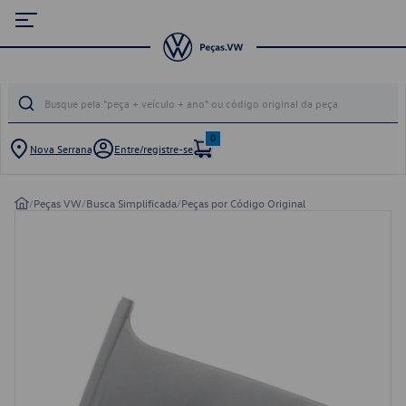
0
Nova Serrana
Entre/registre-se
/
Peças VW
/
Busca Simplificada
/
Peças por Código Original