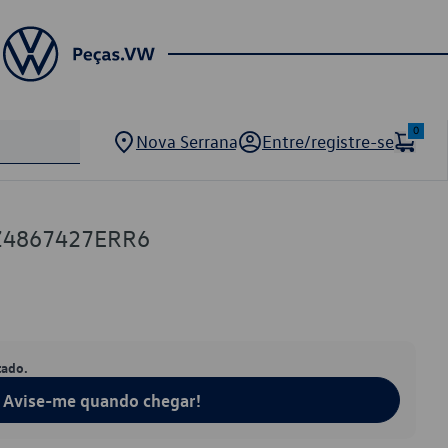
0
Nova Serrana
Entre/registre-se
5Z4867427ERR6
tado.
Avise-me quando chegar!