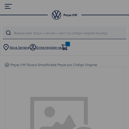
0
Nova Serrana
Entre/registre-se
/
Peças VW
/
Busca Simplificada
/
Peças por Código Original