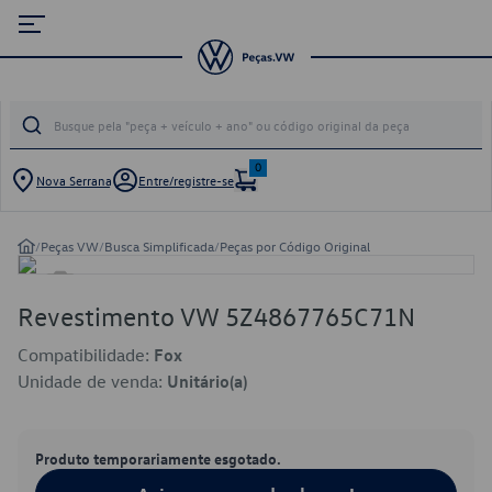
0
Nova Serrana
Entre/registre-se
/
Peças VW
/
Busca Simplificada
/
Peças por Código Original
Revestimento VW 5Z4867765C71N
Compatibilidade:
Fox
Unidade de venda:
Unitário(a)
Produto temporariamente esgotado.