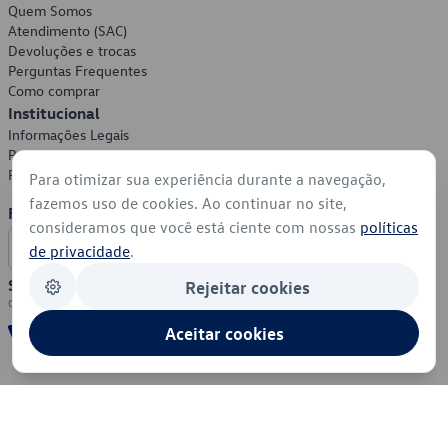
Quem Somos
Atendimento (SAC)
Devoluções e trocas
Perguntas Frequentes
Como comprar
Institucional
Informações Legais
Política de Privacidade
Política de Cookies
Para otimizar sua experiência durante a navegação,
fazemos uso de cookies. Ao continuar no site,
Formas de Pagamento
consideramos que você está ciente com nossas
políticas
de privacidade
.
Segurança
Rejeitar cookies
Aceitar cookies
© 2026 - Volkswagen do Brasil - Todos os direitos reservados