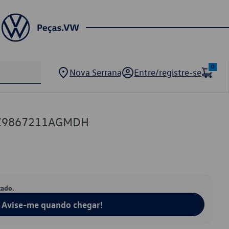
0
Nova Serrana
Entre/registre-se
5Z9867211AGMDH
tado.
Avise-me quando chegar!