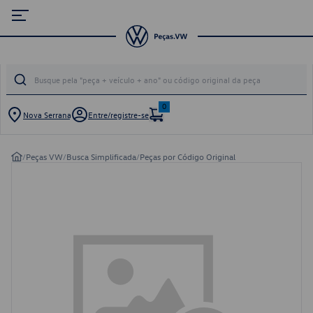
0
Nova Serrana
Entre/registre-se
/
Peças VW
/
Busca Simplificada
/
Peças por Código Original