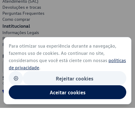
Atendimento (SAC)
Devoluções e trocas
Perguntas Frequentes
Como comprar
Institucional
Informações Legais
Política de Privacidade
Política de Cookies
Para otimizar sua experiência durante a navegação,
fazemos uso de cookies. Ao continuar no site,
Formas de Pagamento
consideramos que você está ciente com nossas
políticas
de privacidade
.
Segurança
Rejeitar cookies
Aceitar cookies
© 2026 - Volkswagen do Brasil - Todos os direitos reservados