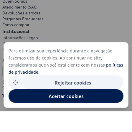
Quem Somos
Atendimento (SAC)
Devoluções e trocas
Perguntas Frequentes
Como comprar
Institucional
Informações Legais
Política de Privacidade
Política de Cookies
Para otimizar sua experiência durante a navegação,
fazemos uso de cookies. Ao continuar no site,
Formas de Pagamento
consideramos que você está ciente com nossas
políticas
de privacidade
.
Segurança
Rejeitar cookies
Aceitar cookies
© 2026 - Volkswagen do Brasil - Todos os direitos reservados