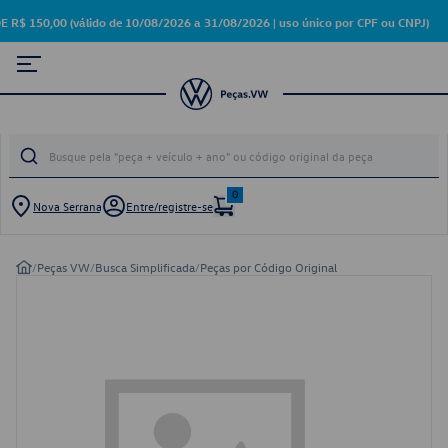
50,00 (válido de 10/08/2026 a 31/08/2026 | uso único por CPF ou CNPJ)
0
Nova Serrana
Entre/registre-se
/
Peças VW
/
Busca Simplificada
/
Peças por Código Original